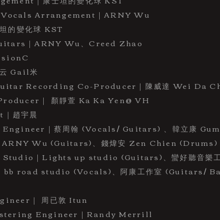
angement｜康士坦的變化球 KST
Vocals Arrangement｜ARNY Wu
士坦的變化球 KST
Guitars｜ARNY Wu、Creed Zhao
sionC
云 Gail米
ar Recording Co-Producer｜陳威達 Wei Da C
roducer｜ 顏靜萱 Ka Ka Yen@ VH
nt｜趙宇晨
 Engineer｜蔡周翰 (Vocals/ Guitars) 、韓立康 Gu
)、ARNY Wu (Guitars)、錢煒安 Zen Chien (Drums)
 Studio｜Lights up studio (Guitars)、蠻好聽音樂工
、bb road studio (Vocals)、阿康工作室 (Guitars/ Ba
gineer｜ 周已敦 Itun
ring Engineer｜Randy Merrill