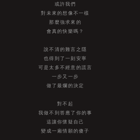
或許我們
對未來的想像不一樣
那麼強求來的
會真的快樂嗎？
說不清的難言之隱
也得到了一刻安寧
可是太多不經意的謊言
一步又一步
做了最爛的決定
對不起
我做不到答應了你的事
這讓你懷疑自己
變成一廂情願的傻子