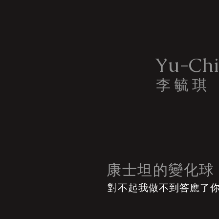
Yu-Chi
李 毓 琪
​康士坦的變化球
對不起我做不到答應了