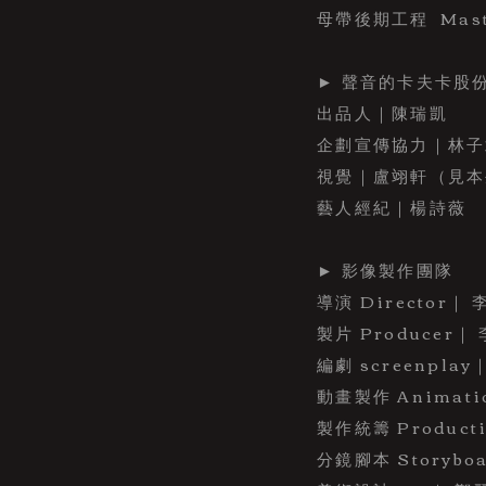
母帶後期工程 Master
► 聲音的卡夫卡股
出品人｜陳瑞凱
企劃宣傳協力｜林子
視覺｜盧翊軒（見本
藝人經紀｜楊詩薇
► 影像製作團隊
導演 Director｜ 李
製片 Producer｜ 
編劇 screenplay｜
動畫製作 Animat
製作統籌 Producti
分鏡腳本 Storyboa