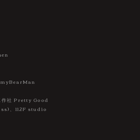
hen
mmyBearMan
作社 Pretty Good
ss)、112F studio