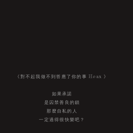
對不起我做不到答應了你的事
》
Hoax
《
如果承諾
是囚禁善良的鎖
那麼自私的人
一定過得很快樂吧？